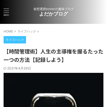
仮想通貨botterの趣味ブログ
よだかブログ
HOME
>
ライフハック
>
ライフハック
【時間管理術】人生の主導権を握るたった
一つの方法【記録しよう】
2021年4月29日