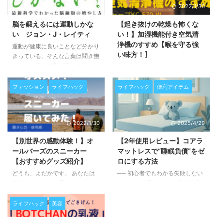
2021/3/7
2022/1/30
脳を鍛えるには運動しかな
【起き抜けの乾燥も怖くな
い ジョン・J・レイティ
い！】加湿機能付き空気清
浄機のすすめ【喉を守る強
運動が健康に良いことなど分かり
い味方！】
きっている。そんな言葉は聞き飽
きた、と過去の私は思っていた。
どうも、よだかです。 あなた
習慣化するのが難しいのだ。ちょ
は、寒い季節の喉の乾燥に苦しん
っと始めてはすぐ挫折し、またダ
でいませんか？ 今回紹介する加
ファッション
ライフハック
ライフハック
便利アイテム
メだったな、と自己否定。始めた
湿機能付き空気清浄機は、冬場の
時のワクワクが持続しないのだ。
乾燥からあなたを守ってくれる素
しかし、この本に出会って、そん
敵なアイテムです！ 私自身、暖
2022/1/30
2025/4/29
な自己否定ループから抜け出すき
房をつけて眠ると、朝起きた時に
っかけをもらえた。 本書の主張
喉が乾燥していて苦しい思いをし
【別世界の感動体験！】オ
【2年使用レビュー】コアラ
はただ一つ「運動しろ！ただし科
たことが度々ありました、、、。
ールバーズのスニーカー
マットレスで“睡眠負債”をゼ
学的に！」これだけだ。しかし、
けれども、このアイテムのおかげ
【おすすめグッズ紹介】
ロにする方法
これをさせるための動機付けやデ
で、今では喉の痛みと無縁の生活
ータの示し方が凄まじい。これま
です。 毎日の快適な睡眠を手に
どうも、よだかです。 あなたは
── 初心者でもわかる失敗しない
で世に出た運動の勧め系の本当は
入れることができました！ 使っ
普段、どんな靴を履きますか？
マットレス選びガイド 寝ても疲
一線を画す内容。 何より理屈人
てみたメリットと注意点をまとめ
今回紹介するのはオールバーズの
れが抜けない…そんな悩みを“道
間の私には、この本が科学的な知
ました。
スニーカー！ 1年半近く使った私
具”で一気に解決したい人へ。 こ
ライフハック
美容
...
がその使い心地、メリット・デメ
の記事でわかること コアラマッ