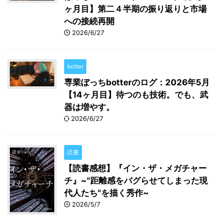
ヶ月目】第二４半期の振り返りと市場
への接続再開
2026/6/27
botter
専業ぼっちbotterのログ：2026年5月
【14ヶ月目】待つのも技術。でも、武
器は増やす。
2026/6/27
読書
【読書感想】『イン・ザ・メガチャー
チ』~"距離感をバグらせてしまった現
代人たち"を描く秀作~
2026/5/7