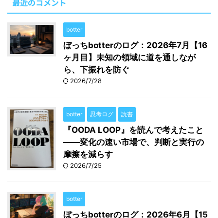
最近のコメント
botter
ぼっちbotterのログ：2026年7月【16
ヶ月目】未知の領域に道を通しなが
ら、下振れを防ぐ
2026/7/28
botter
思考ログ
読書
『OODA LOOP』を読んで考えたこと
――変化の速い市場で、判断と実行の
摩擦を減らす
2026/7/25
botter
ぼっちbotterのログ：2026年6月【15