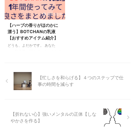
リットをまとめていきます。 ※参
トレスを2年間使ったリアルなメ
考までにリンクを貼っておきます
リット・デメリット 初心者でも
2022/2/6
が、できれば店舗での購入をお勧
失敗しない“硬さ”と“サイズ”のチ
めします。 私は足の甲が普通の
ェックポイント 120日トライアル
【ハーブの香りがほのかに
人よりもやや高いので、基本的に
をフル活用して “損ゼロ” で試す
漂う】BOTCHANの乳液
通販で靴を買うことはほとんどあ
コツ 読み終わった瞬間に買える
【おすすめアイテム紹介】
りません。 オールバーズの商品
＜amazonでコアラマットレスを
は決して安くないので、実際に試
チェックする＞ 1. コアラマット
どうも、よだかです。 あなた
してみてから購入するのが良いで
レスって結局なにが良いの？ 機
は、乾燥肌に悩んでいませんか？
す。 今回の記事も、あくまでご
能初心者向けざっくり解説体験し
また、髭を剃った後の肌ケアは大
参考程度に読んでみてください。
て感じたポイントやや硬め×低反
丈夫ですか？ 肌へのダメージを
発“沈 ...
ケアする日々のお手入れは、毎日
続けることで高い効果を発揮しま
【忙しさを和らげる】４つのステップで仕
す。 今回紹介する「BOTCHAN
事の時間を減らす
の美容乳液」は、乾燥肌と髭剃り
後の肌ケアにとても役立っていま
す！ 1年以上使い続けているアイ
テムで、とてもお気に入りなの
で、その良さをまとめていきま
【折れない心】強いメンタルの正体【しな
す！ 使い方 風呂上がりや洗顔、
やかさを作る】
髭を剃った後などに化粧水を肌に
馴染ませます。 その後、この乳