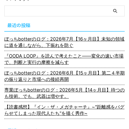
最近の投稿
ぼっちbotterのログ：2026年7月【16ヶ月目】未知の領域
に道を通しながら、下振れを防ぐ
『OODA LOOP』を読んで考えたこと――変化の速い市場
で、判断と実行の摩擦を減らす
ぼっちbotterのログ：2026年6月【15ヶ月目】第二４半期
の振り返りと市場への接続再開
専業ぼっちbotterのログ：2026年5月【14ヶ月目】待つの
も技術。でも、武器は増やす。
【読書感想】『イン・ザ・メガチャーチ』~"距離感をバグ
らせてしまった現代人たち"を描く秀作~