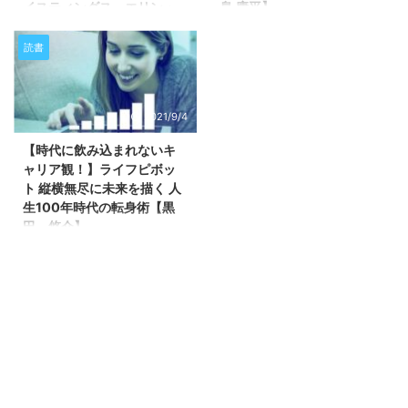
イスティングス エリン・
島 庸平】
データから、日本経済の危機的状
ため、直接目で見ることができま
メイヤー】
況を伝えてくれる充実した内容！
せん。 しかし、「深く考えてい
こんにちは、よだかです。 今回
著者の知見だけでなく、各界の識
る」状態というのは確かに存在し
は、佐渡島 庸平さんの「観察力
読書
こんにちは、よだかです。 今回
者の知見もまとめられていて、大
ます。 本書は「深く考えている
の鍛え方 一流のクリエイターは
は「NO RULES(ノー・ルールズ)
変有益な本です！ 日本で働く ...
状態」と「そこへのたどり着き
世界をどう見ているのか」の紹介
世界一「自由」な会社、
方」 ...
です。 この本は観察力そのもの
NETFLIX」の紹介です。 今や圧
2021/9/4
を見つめ直す旅です。 物事を観
倒的な大企業として覇権を握る
察する力が高ければ高いほど、そ
NETFLIX。 DVDの郵送レンタル
【時代に飲み込まれないキ
こから繰り出される戦術・戦略は
サービスとしてスタートしてか
ャリア観！】ライフピボッ
より良いものになります。 そし
ら、目まぐるしくビジネスモデル
ト 縦横無尽に未来を描く 人
て、自分や相手をよく知ると正し
の破壊を繰り返し、現在世界１９
生100年時代の転身術【黒
い手段を選ぶことのできる可能性
０ヵ国で２億人の会員数を持って
田 悠介】
を格段に高められます。 この本
います。 本書はNETFLIXという
から得られる学びは、世界を認識
企業をここまで成長させるに至っ
こんにちは、よだかです。 黒田
する方法そのものに大きな転換を
た秘訣を超具体的に紹介していま
悠介さんの「ライフピボット 縦
与えてくれるでしょう。 もしあ
す。 これだけだとよくあるビジ
横無尽に未来を描く 人生100年時
なたがクリエイターとして活動し
ネス本と同じで、成功者の振り返
代の転身術」を読み終えたので、
ている・活動していこうと思って
り・ポジショントーク系の本だと
内容・感想をまとめていきます。
...
思われるかも ...
本書が提案するのは新時代のキャ
リア観です。 今のキャリアに不
満がある人やより望ましいキャリ
アへの転換を目指す方には特に読