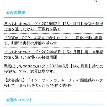
最近の投稿
ぼっちbotterのログ：2026年7月【16ヶ月目】未知の領域
に道を通しながら、下振れを防ぐ
『OODA LOOP』を読んで考えたこと――変化の速い市場
で、判断と実行の摩擦を減らす
ぼっちbotterのログ：2026年6月【15ヶ月目】第二４半期
の振り返りと市場への接続再開
専業ぼっちbotterのログ：2026年5月【14ヶ月目】待つの
も技術。でも、武器は増やす。
【読書感想】『イン・ザ・メガチャーチ』~"距離感をバグ
らせてしまった現代人たち"を描く秀作~
最近のコメント