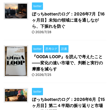
botter
ぼっちbotterのログ：2026年7月【16
ヶ月目】未知の領域に道を通しなが
ら、下振れを防ぐ
2026/7/28
botter
思考ログ
読書
『OODA LOOP』を読んで考えたこと
――変化の速い市場で、判断と実行の
摩擦を減らす
2026/7/25
botter
ぼっちbotterのログ：2026年6月【15
ヶ月目】第二４半期の振り返りと市場