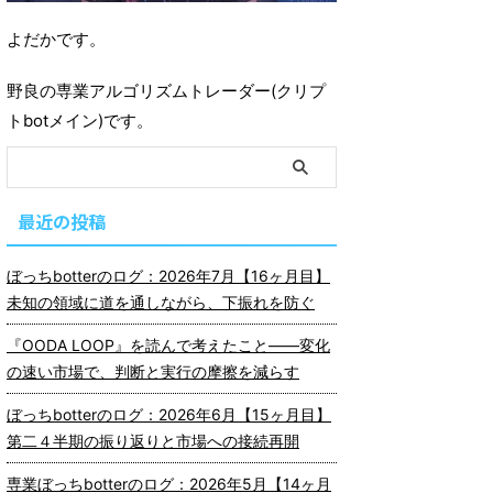
よだかです。
野良の専業アルゴリズムトレーダー(クリプ
トbotメイン)です。
最近の投稿
ぼっちbotterのログ：2026年7月【16ヶ月目】
未知の領域に道を通しながら、下振れを防ぐ
『OODA LOOP』を読んで考えたこと――変化
の速い市場で、判断と実行の摩擦を減らす
ぼっちbotterのログ：2026年6月【15ヶ月目】
第二４半期の振り返りと市場への接続再開
専業ぼっちbotterのログ：2026年5月【14ヶ月