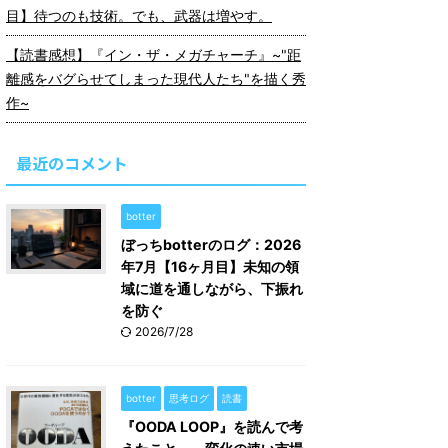
目】待つのも技術。でも、武器は増やす。
【読書感想】『イン・ザ・メガチャーチ』~"距
離感をバグらせてしまった現代人たち"を描く秀
作~
最近のコメント
botter
ぼっちbotterのログ：2026
年7月【16ヶ月目】未知の領
域に道を通しながら、下振れ
を防ぐ
2026/7/28
botter
思考ログ
読書
『OODA LOOP』を読んで考