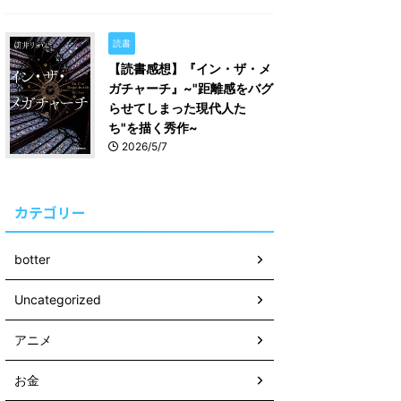
読書
【読書感想】『イン・ザ・メ
ガチャーチ』~"距離感をバグ
らせてしまった現代人た
ち"を描く秀作~
2026/5/7
カテゴリー
botter
Uncategorized
アニメ
お金