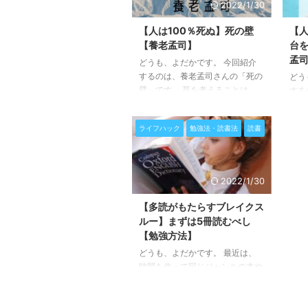
2022/1/30
でみると面白いほどに思考が回り
今回
ます。 頭の中身を引っ掻き回し
して
【人は100％死ぬ】死の壁
【
てくれる素晴らしい1冊でした！
いき
【養老孟司】
台
内容と考えたことをまとめていき
孟
どうも、よだかです。 今回紹介
ます。
するのは、養老孟司さんの「死の
どう
壁」です。 死を考えることは、
する
生について考えることだというこ
の壁
とを改めて教えてもらえた本で
カで
ライフハック
勉強法・読書法
読書
す。 人生のあらゆることは取り
は解
返しがつかない。 だからこそ、
考の
今日を大切に生きよう！というこ
ます
とを感じさせてくれます。 解剖
えな
2022/1/30
医としての人生を歩んでこられた
布に
筆者の人生観がぎゅっと詰まって
書が
【多読がもたらすブレイクス
います。 2004年に出版された本
が、
ルー】まずは5冊読むべし
ですが、これもまた現代に通ずる
え方
【勉強方法】
本質的な考え方が学べる内容。
ら約
どうも、よだかです。 最近は、
「養老孟司先生10冊読破企画」の
る内
時間を作って同じジャンルの本や
2冊目。 「死」という普段はほと
養老
同じ著者の本を一気に読むという
んど考えないであろうこと ...
Unl
ことをしています。 まとまった
したら