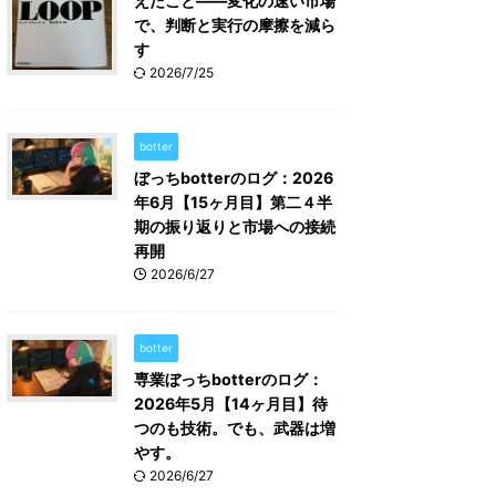
えたこと――変化の速い市場
で、判断と実行の摩擦を減ら
す
2026/7/25
botter
ぼっちbotterのログ：2026
年6月【15ヶ月目】第二４半
期の振り返りと市場への接続
再開
2026/6/27
botter
専業ぼっちbotterのログ：
2026年5月【14ヶ月目】待
つのも技術。でも、武器は増
やす。
2026/6/27