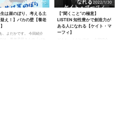
2022/1/30
2022/1/30
は、私が実際にカフェで勉強
ームだけでは整えるのも難しく
みて良かったことをまとめて
て、出かける度に憂鬱な日々。
人生は崖のぼり、考える土
【”聞くこと”の極意】
ます。
一番面倒くさかったのが、毎朝寝
を疑え！】バカの壁【養老
LISTEN 知性豊かで創造力が
癖を直して、ドライヤーで髪を乾
司】
ある人になれる【ケイト・マ
かすこと！ 「髪を伸ばしている
ーフィ】
も、よだかです。 今回紹介
んだから、それくらいは我慢せー
のは、養老孟司さんの「バカ
どうも、よだかです。 今回紹介
よ」と言われていまいそうです
」です。 あなたは自分がバ
するのは、ケイト・マーフィ著
が。（実際言われていた、、、）
はないと言えますか？ 筆者
「LISTEN 知性豊かで創造力があ
「何とか楽して髪をキレイに保ち
剖学者としての視点から、思
る人になれる」です。 本書が伝
たい！」 「毎日寝癖を直してな
落とし穴に鋭く切り込んでい
えるのは「聞くことの極意」。
ん ...
。 日本人がろくにものを考
なんと約500ページにわたって、
くなったのは「一元論」の流
「聞くこと」に特化した内容が詰
原因があると説く本書。 本
め込まれています。 人の話のみ
書かれたのは2003年です
ならず、身の回りに溢れる情報を
いまだに古びない普遍的な考
どのように処理すると良いのかと
を授けてくれます。 発刊か
いうことまで考えさせてくれる1
20年経った今でも、充分通ず
冊！ 特に興味深かった部分や、
容になっているのは、さすが
印象的だった部分を中心にまとめ
孟司先生です！ 年末のKindle
ていきます。
imitedのセールでまとめ買い
、面 ...