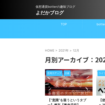
仮想通貨botterの趣味ブログ
よだかブログ
TOP
botte
HOME
>
2021年
>
12月
月別アーカイブ：202
思考力アップ
読書
ライ
2022/1/30
【”意識”を疑うというタブ
【
ー】遺言【養老孟司】
ヘ