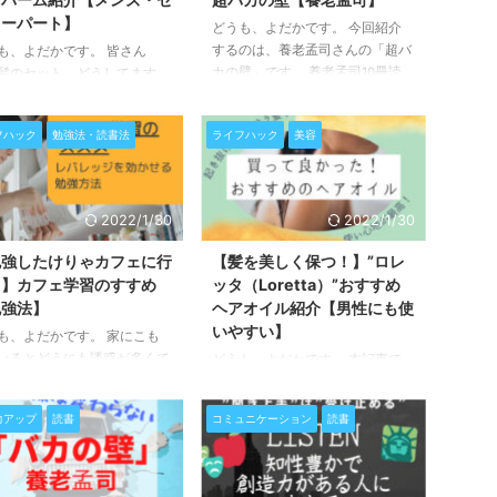
ターパート】
どうも、よだかです。 今回紹介
するのは、養老孟司さんの「超バ
も、よだかです。 皆さん
カの壁」です。 養老孟司10冊読
髪のセット、どうしてます
破企画の4冊目。 2006年出版の本
 今回紹介するのは、ヘアバ
です。 仕事と世の中への向き合
。 ヘアスタイリング剤の一
フハック
勉強法・読書法
ライフハック
美容
い方のヒントをたくさん考えさせ
すね。 私は、最近は髪を伸
てくれる内容でした。 一貫して
ようになって、もっぱらヘア
いるのは「自分の原則」をもつこ
ム一択です。 センターパー
と。 これまでの3冊と比べると、
自然な毛流れが欲しいとき
2022/1/30
2022/1/30
使う言葉が優しい印象を受けま
よく使っています。 バーム
す。 それでは早速内容と感想を
うと、ふんわりさせつつもほ
勉強したけりゃカフェに行
【髪を美しく保つ！】”ロレ
まとめていきます。
ろと髪が崩れてくるようなナ
！】カフェ学習のすすめ
ッタ（Loretta）”おすすめ
ラルな仕上がりになります。
勉強法】
ヘアオイル紹介【男性にも使
師の方に相談しながら色々と
いやすい】
も、よだかです。 家にこも
た中で、自分に合っているな
いるとどうにも誘惑が多くて
どうも、よだかです。 本記事で
ったものを２つ紹介します！
ついやるべきことをサボりが
紹介するのは、ヘアオイル！ 私
の参考にしていただけたら幸
、、。 あなたもそんなこ
は髪をそこそこ伸ばしているにも
。 参考：Amazonのリ ...
力アップ
読書
コミュニケーション
読書
ありませんか？ そんな時
関わらず、性格がズボラなので丁
近くのカフェや喫茶店に行き
寧なお手入れは面倒臭いんですよ
ょう。 単純ですが、ものす
ね、、、。しかも、緩いくせ毛な
勉強効率が上がりますよ！
ので、ワックス、ジェル、ヘアバ