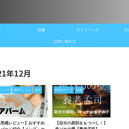
r
読書
ライフハック
カ
お問い合わせ
1年12月
フハック
便利アイテム
美容
思考力アップ
読書
2022/1/30
2022/1/30
使用感レビュー】おすすめ
【自分の原則をもつべし！】
アバーム紹介【メンズ・セ
超バカの壁【養老孟司】