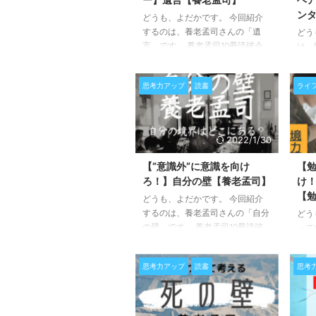
ン
どうも、よだかです。 今回紹介
するのは、養老孟司さんの「遺
どう
言」です。 養老孟司10冊読破企
は、
画の5冊目！ 2017年に発刊された
か？
本です。 本書の冒頭から「気に
ーム
思考力アップ
読書
ライ
入らなければ墨を塗れ」とのお言
種で
葉。 めっちゃパンチが効いてま
ばす
すね！ 本当に墨を塗って良いの
バー
か、塗れるもんなら塗ってみろと
トで
2022/1/30
いう挑戦なのか。 解釈を読者に
に、
委ねるという姿勢をこれほどまで
を使
【”意識外”に意識を向け
【
にすっきり現した表現には初めて
ろほ
ろ！】自分の壁【養老孟司】
け
出会いました。 正直これまでで
チュ
【
どうも、よだかです。 今回紹介
一番難解な内容でした。（再読し
美容
するのは、養老孟司さんの「自分
どう
たい！） ひとまず、勢いに任せ
試し
の壁」です。 養老孟司10冊読破
って
て内容と感想をまとめていきま
と思
企画の3冊目! 「考えるための前提
つい
す！
購入
となっている思考を疑う」 この
ち、
いです
思考力アップ
読書
思考
スタンスが一貫して書かれていま
と、
す。 自分の意識というものがど
は、
れくらい信用できるのものなのか
まし
を考えさせてくれる本書。 読ん
ごく