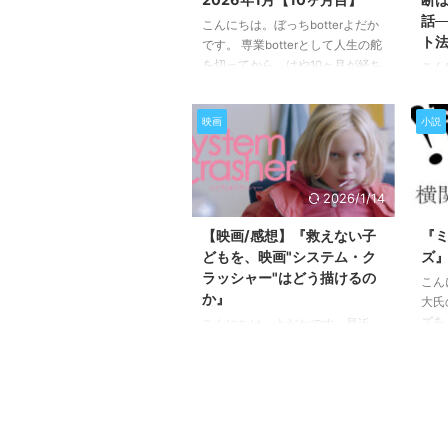
話─
こんにちは。ぼっちbotterよだか
ト
です。 専業botterとして人生の舵
を切ってから、はや10ヶ月が経ち
こん
ました。 相変わらず、市場を殴
近、
り、そして殴られ続ける毎日を送
ク著
映画
小説
っています。 このブログは、bot
良著
の収益や技術の話を発信すること
でま
が主目的ではないので、今月も私
を上
がやっていたことや、そこから考
思決
2026/1/14
えたことを、いつも通り書いてい
るこ
きます。
仮想通貨botそのもの
書の
【映画/感想】『救えない子
『
に興味がある方は、私が書いてい
結果
どもを、映画"システム・ク
ズ
るクリプトブログの方を読んでみ
ぎて
ラッシャー"はどう描けるの
こん
てください。記事の終盤にもリン
と評
か』
大氏
クを貼っておきます。 先月のま
づか
ズを
こんにちは。よだかです。最近
とめはこちら↓ Ⅰ．1月の目標と ...
通貨
た。
システム・クラッシャー という
って
の隠
ドイツの映画を観ました。 超ざ
ルで
でも
っくり言うと、この映画は、養護
づき
りこ
施設を転々とする9歳の女の子・
まな
ベニーと、彼女を取り巻く大人た
す。
ちの関わりを描いた作品です。