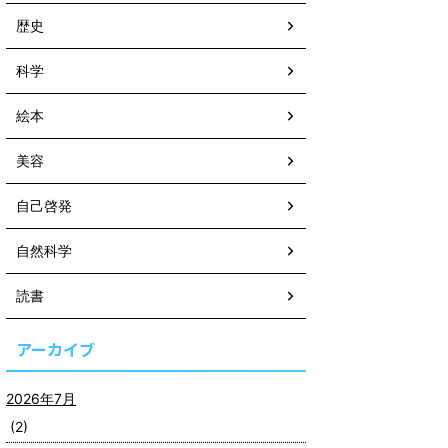
歴史
科学
絵本
美容
自己啓発
自然科学
読書
アーカイブ
2026年7月
(2)