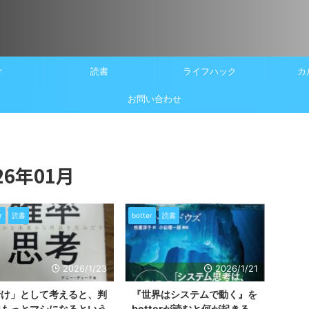
r
読書
ライフハック
カ
お問い合わせ
6年01月
r
読書
botter
読書
2026/1/23
2026/1/21
賭け」として考えると、判
『世界はシステムで動く』を
はもっとマシになるという
botterが読むと何が起きる