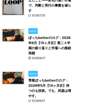
えたこと――変化の速い市場
で、判断と実行の摩擦を減ら
す
2026/7/25
botter
ぼっちbotterのログ：2026
年6月【15ヶ月目】第二４半
期の振り返りと市場への接続
再開
2026/6/27
botter
専業ぼっちbotterのログ：
2026年5月【14ヶ月目】待
つのも技術。でも、武器は増
やす。
2026/6/27