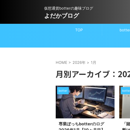
仮想通貨botterの趣味ブログ
よだかブログ
TOP
botte
HOME
>
2026年
>
1月
月別アーカイブ：202
botter
botte
2026/1/31
専業ぼっちbotterのログ
「
2026年1月【10ヶ月目】
断