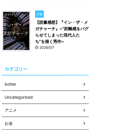
読書
【読書感想】『イン・ザ・メ
ガチャーチ』~"距離感をバグ
らせてしまった現代人た
ち"を描く秀作~
2026/5/7
カテゴリー
botter
Uncategorized
アニメ
お金