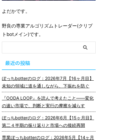
よだかです。
野良の専業アルゴリズムトレーダー(クリプ
トbotメイン)です。
最近の投稿
ぼっちbotterのログ：2026年7月【16ヶ月目】
未知の領域に道を通しながら、下振れを防ぐ
『OODA LOOP』を読んで考えたこと――変化
の速い市場で、判断と実行の摩擦を減らす
ぼっちbotterのログ：2026年6月【15ヶ月目】
第二４半期の振り返りと市場への接続再開
専業ぼっちbotterのログ：2026年5月【14ヶ月