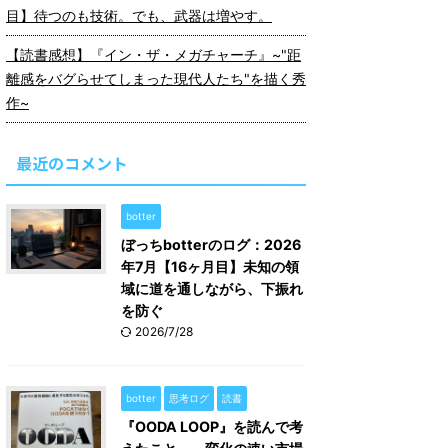
目】待つのも技術。でも、武器は増やす。
【読書感想】『イン・ザ・メガチャーチ』~"距
離感をバグらせてしまった現代人たち"を描く秀
作~
最近のコメント
botter
ぼっちbotterのログ：2026
年7月【16ヶ月目】未知の領
域に道を通しながら、下振れ
を防ぐ
2026/7/28
botter
思考ログ
読書
『OODA LOOP』を読んで考