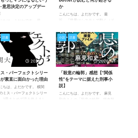
─意思決定のアップデー
か
法
こんにちは、よだかです。 最
近、『世界はシステムで動く（ド
にちは、よだかです。 最
ネラ・H・メドウズ著）』という
「確率思考（アニー・デュー
本を読みました。 本書はシステ
）」という本を読みました。
読書
小説
読書
ム思考を学ぶための定番書として
でした。 本書の内容を一言
知られていますが、botterである
とめるなら、「意思決定の質
私にとっては、「マインドセッ
げるための指南書」です。意
ト」よりも「botの設計や構造を
定を結果と切り離して評価す
2026/1/5
2026/1/1
見直す視点」が得られた一冊でし
との大切さを説明するのが本
た。 最近、私は状態遷移型のト
趣旨ですが、私はこれまで、
ミス・パーフェクトシリー
「殺意の輪郭」感想【"関係
レードbotを開発しています。そ
（勝ち負け）に引きずられす
』が素直に面白かった理由
性"をテーマに据えた刑事小
の文脈で本書を読むと、botのロ
、意思決定そのものをきちん
説】
にちは、よだかです。 横関
ジック単体ではなく、botと市場
価できていなかったことに気
のミス・パーフェクトシリー
こんにちは、よだかです。 麻見
を含めた“システム全体”をどう捉
されました。 日頃から仮想
、3冊まとめて読み終えまし
和史さんの「殺意の輪郭 猟奇殺
えるか、という点で多くの示唆が
botの開発をしている私にと
 本シリーズは、現総理大臣
人捜査ファイル 」を読みまし
ありました。 本記事では、本書
、この点は非常にクリティカ
し子であり、元キャリア官僚
た。 本作は、男女二人の中堅刑
の内容そのものの整 ...
、本書を通して得た学びや気
ある女性・真波莉子（まなみ
事(尾崎と広瀬)がバディとして事
は、今後のbot開発の進め ...
）が、在野の立場からさまざ
件解決に向けて捜査を進めていく
問題を解決していく物語で
刑事小説です。ただ、読み進める
 いわゆる「エリート主人公
うちに強く印象に残ったのは、事