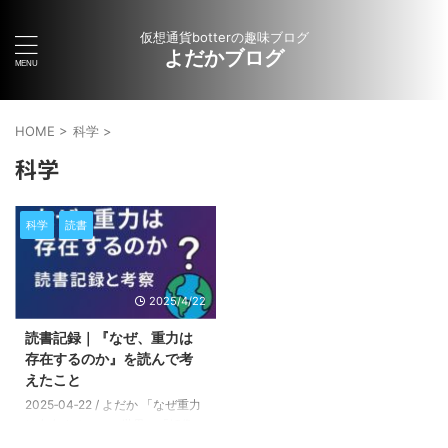
仮想通貨botterの趣味ブログ
よだかブログ
HOME
>
科学
>
科学
科学
読書
2025/4/22
読書記録｜『なぜ、重力は
存在するのか』を読んで考
えたこと
2025‑04‑22 / よだか 「なぜ重力
は存在するのか 世界の「解像
度」を上げる物理学超入門 野村