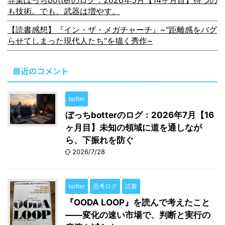
専業ぼっちbotterのログ：2026年5月【14ヶ月目】待つの
も技術。でも、武器は増やす。
【読書感想】『イン・ザ・メガチャーチ』~"距離感をバグ
らせてしまった現代人たち"を描く秀作~
最近のコメント
botter
ぼっちbotterのログ：2026年7月【16
ヶ月目】未知の領域に道を通しなが
ら、下振れを防ぐ
2026/7/28
botter
思考ログ
読書
『OODA LOOP』を読んで考えたこと
――変化の速い市場で、判断と実行の