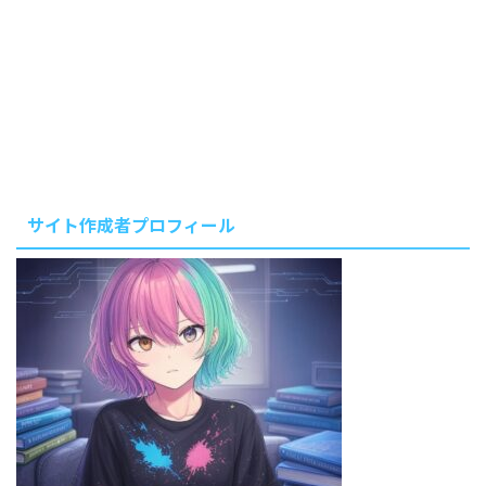
泰紀(著)」を読みました。 「重力
って、そもそもなぜ存在する
の？」――子どもの頃に抱いた素
朴な疑問を、最新理論の歴史とと
もに追いかける一冊。結論から言
うと“完全な答え”には辿り着けな
かったのですが、未解決問題を扱
う思考プロセスそのものが、Bot
開発でエッジを掘り当てる私の姿
勢と驚くほど重なったので備忘録
サイト作成者プロフィール
としてまとめます。
本の内容
（超要約＋訂正メモ） 項目ポイ
ントテーマ重力の本質を多角的に
探る構成ニ ...