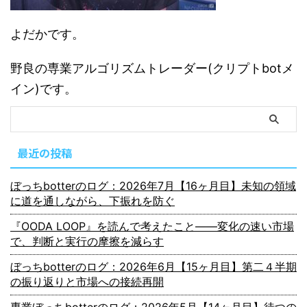
よだかです。
野良の専業アルゴリズムトレーダー(クリプトbotメ
イン)です。
最近の投稿
ぼっちbotterのログ：2026年7月【16ヶ月目】未知の領域
に道を通しながら、下振れを防ぐ
『OODA LOOP』を読んで考えたこと――変化の速い市場
で、判断と実行の摩擦を減らす
ぼっちbotterのログ：2026年6月【15ヶ月目】第二４半期
の振り返りと市場への接続再開