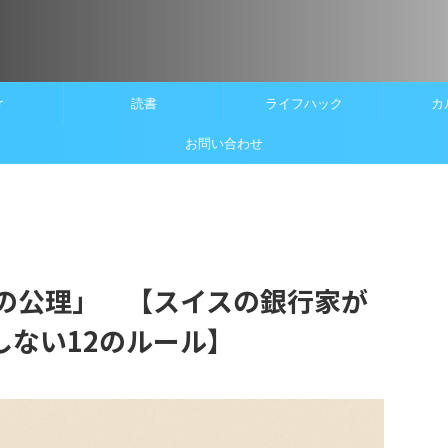
r
読書
ライフハック
カ
お問い合わせ
の公理」 【スイスの銀行家が
しない12のルール】