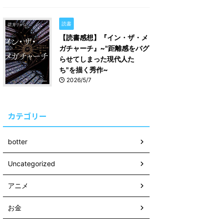
読書
【読書感想】『イン・ザ・メ
ガチャーチ』~"距離感をバグ
らせてしまった現代人た
ち"を描く秀作~
2026/5/7
カテゴリー
botter
Uncategorized
アニメ
お金