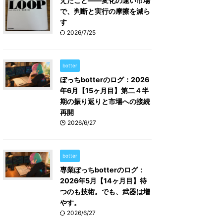
えたこと――変化の速い市場
で、判断と実行の摩擦を減ら
す
2026/7/25
botter
ぼっちbotterのログ：2026
年6月【15ヶ月目】第二４半
期の振り返りと市場への接続
再開
2026/6/27
botter
専業ぼっちbotterのログ：
2026年5月【14ヶ月目】待
つのも技術。でも、武器は増
やす。
2026/6/27