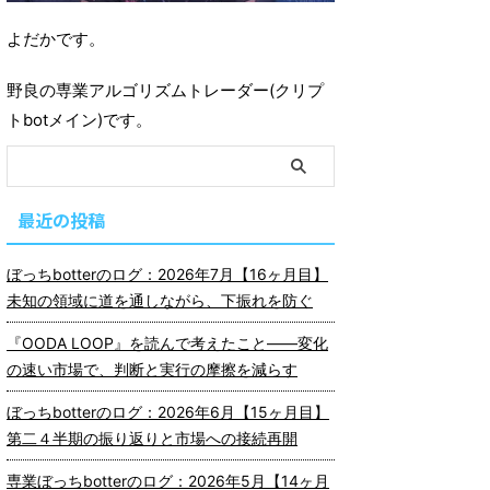
よだかです。
野良の専業アルゴリズムトレーダー(クリプ
トbotメイン)です。
最近の投稿
ぼっちbotterのログ：2026年7月【16ヶ月目】
未知の領域に道を通しながら、下振れを防ぐ
『OODA LOOP』を読んで考えたこと――変化
の速い市場で、判断と実行の摩擦を減らす
ぼっちbotterのログ：2026年6月【15ヶ月目】
第二４半期の振り返りと市場への接続再開
専業ぼっちbotterのログ：2026年5月【14ヶ月