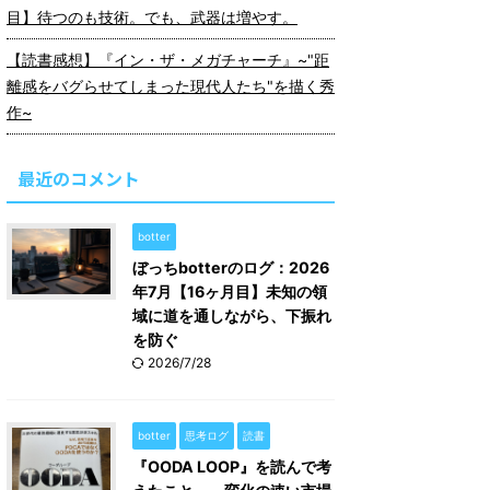
目】待つのも技術。でも、武器は増やす。
【読書感想】『イン・ザ・メガチャーチ』~"距
離感をバグらせてしまった現代人たち"を描く秀
作~
最近のコメント
botter
ぼっちbotterのログ：2026
年7月【16ヶ月目】未知の領
域に道を通しながら、下振れ
を防ぐ
2026/7/28
botter
思考ログ
読書
『OODA LOOP』を読んで考