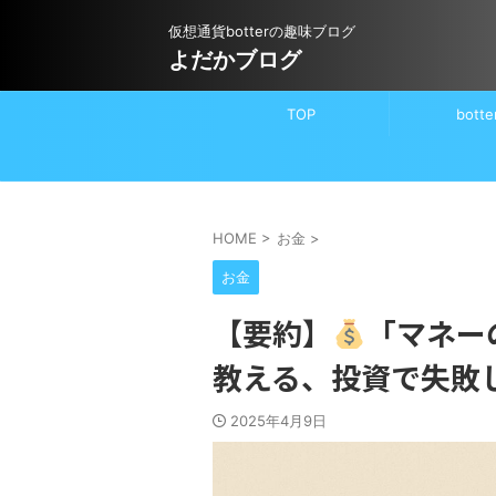
仮想通貨botterの趣味ブログ
よだかブログ
TOP
botte
HOME
>
お金
>
お金
【要約】
「マネー
教える、投資で失敗
2025年4月9日