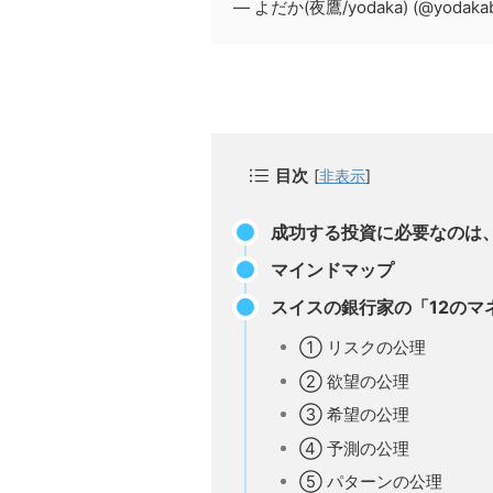
— よだか(夜鷹/yodaka) (@yodakab
目次
[
非表示
]
成功する投資に必要なのは
マインドマップ
スイスの銀行家の「12のマ
① リスクの公理
② 欲望の公理
③ 希望の公理
④ 予測の公理
⑤ パターンの公理