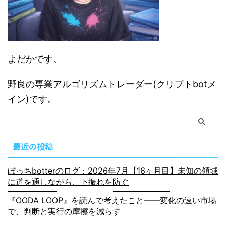
よだかです。
野良の専業アルゴリズムトレーダー(クリプトbotメ
イン)です。
最近の投稿
ぼっちbotterのログ：2026年7月【16ヶ月目】未知の領域
に道を通しながら、下振れを防ぐ
『OODA LOOP』を読んで考えたこと――変化の速い市場
で、判断と実行の摩擦を減らす