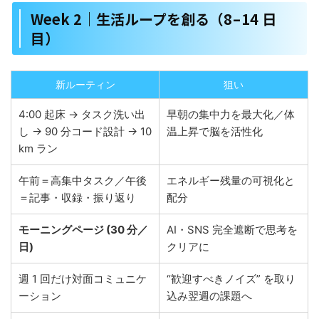
Week 2｜生活ループを創る（8 – 14 日
目）
新ルーティン
狙い
4:00 起床 → タスク洗い出
早朝の集中力を最大化／体
し → 90 分コード設計 → 10
温上昇で脳を活性化
km ラン
午前＝高集中タスク／午後
エネルギー残量の可視化と
＝記事・収録・振り返り
配分
モーニングページ (30 分／
AI・SNS 完全遮断で思考を
日)
クリアに
週 1 回だけ対面コミュニケ
“歓迎すべきノイズ” を取り
ーション
込み翌週の課題へ