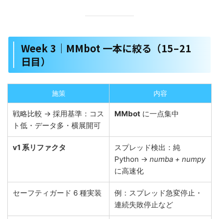
Week 3｜MMbot 一本に絞る（15 – 21
日目）
施策
内容
戦略比較 → 採用基準：コス
MMbot
に一点集中
ト低・データ多・横展開可
v1 系リファクタ
スプレッド検出：純
Python →
numba + numpy
に高速化
セーフティガード 6 種実装
例：スプレッド急変停止・
連続失敗停止など