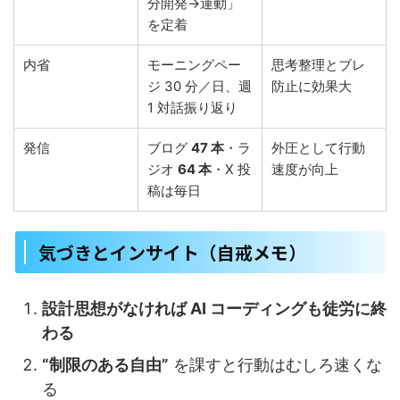
分開発→運動」
を定着
内省
モーニングペー
思考整理とブレ
ジ 30 分／日、週
防止に効果大
1 対話振り返り
発信
ブログ
47 本
・ラ
外圧として行動
ジオ
64 本
・X 投
速度が向上
稿は毎日
気づきとインサイト（自戒メモ）
設計思想がなければ AI コーディングも徒労に終
わる
“制限のある自由”
を課すと行動はむしろ速くな
る