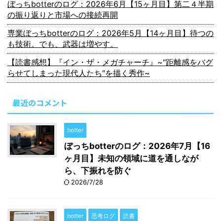
ぼっちbotterのログ：2026年6月【15ヶ月目】第二４半期
の振り返りと市場への接続再開
専業ぼっちbotterのログ：2026年5月【14ヶ月目】待つの
も技術。でも、武器は増やす。
【読書感想】『イン・ザ・メガチャーチ』~"距離感をバグ
らせてしまった現代人たち"を描く秀作~
最近のコメント
botter
ぼっちbotterのログ：2026年7月【16
ヶ月目】未知の領域に道を通しなが
ら、下振れを防ぐ
2026/7/28
botter
思考ログ
読書