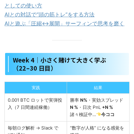
としての使い方
AIとの対話で“頭の筋トレ”をする方法
AIと遊ぶ「圧縮↔︎展開」サーフィンで思考を磨く
Week 4｜小さく賭けて大きく学ぶ
（22 – 30 日目）
実践
結果
0.001 BTC ロットで実弾投
勝率
N%
・実効スプレッド
入（7 日間連続稼働）
N %
・日次 PnL
+N %
諸々検証中...
今ココ
毎朝ログ解析 → Slack で
“数字が人格” になる感覚を