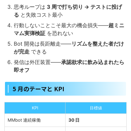
思考ループは
3 周で打ち切り → テストに投げ
る
と失敗コスト最小
行動しないことこそ最大の機会損失――
超ミニ
マム実弾検証
を恐れない
Bot 開発は長距離走――
リズムを整えた者だけ
が完走
できる
発信は外圧装置――
承認欲求に飲み込まれたら
即オフ
5 月のテーマと KPI
KPI
目標値
MMbot 連続稼働
30 日