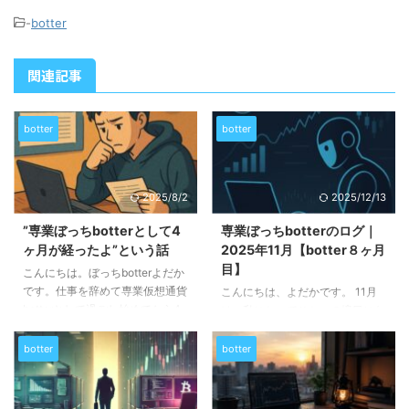
-
botter
関連記事
botter
botter
2025/8/2
2025/12/13
”専業ぼっちbotterとして4
専業ぼっちbotterのログ｜
ヶ月が経ったよ”という話
2025年11月【botter８ヶ月
目】
こんにちは。ぼっちbotterよだか
です。仕事を辞めて専業仮想通貨
こんにちは、よだかです。 11月
botterとして過ごし始めてから4
は、私にとってひとつの境目にな
ヶ月が経ちました。例のごとく今
った月でした。技術的にも、思考
回の記事でも、主観強めで今月の
的にも、環境的にも、これまでの
botter
botter
振り返りと来月の予定をまとめて
延長線を超えて“専業ぼっち
いきます。 退屈で重要で技術的
botterとしての形” がはっきり立
なことはクリプトブログの方にガ
ち上がってきたという感じ。 こ