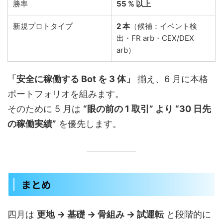
勝率
55 % 以上
新規プロトタイプ
2 本
（候補：イベント検
出・FR arb・CEX/DEX
arb）
「安全に稼働する Bot を 3 体」
揃え、6 月に本格
ポートフォリオを組みます。
そのために 5 月は
“眼の前の 1 取引” より “30 日先
の稼働実績”
を優先します。
まとめ
四月は
更地 → 基礎 → 骨組み → 試運転
と段階的に