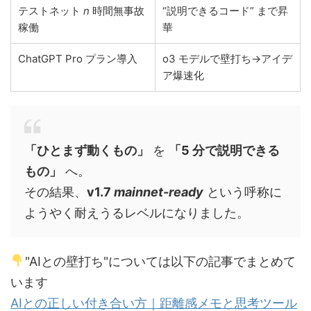
テストネット
n
時間無事故
“説明できるコード” まで昇
稼働
華
ChatGPT Pro プラン導入
o3 モデルで壁打ち→アイデ
ア爆速化
「ひとまず動くもの」
を
「5 分で説明できる
もの」
へ。
その結果、
v1.7
mainnet-ready
という呼称に
ようやく耐えうるレベルになりました。
"AIとの壁打ち"については以下の記事でまとめて
います
AIとの正しい付き合い方｜距離感メモと思考ツール