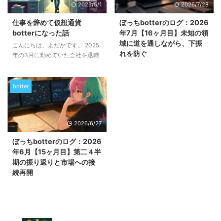
2025/5/1
2026/7/28
ッツリ書いています。興味のある
こから先は、単に bot を作るので
方は、そちらも読んでみて下さ
はなく、私自身の在り方まで含め
仕事を辞めて仮想通貨
ぼっちbotterのログ：2026
い。それでは早速、7月のまとめ
て「最適化」されていくんだろう
botterになった話
年7月【16ヶ月目】未知の領
から。 選択と集中、リソース制
な、と。その最初の輪郭が見えた
域に道を通しながら、下振
御 7月当初の目標のうち達成でき
のが、ちょうどこの11月でした。
こんにちは、よだかです。 2025
れを防ぐ
たことは、大まかに分けて４つで
1. 一次情報レイヤーと本気で向き
年の3月に勤めていた会社を退職
した。 1,高頻度botの作成を詰め
合った月 今月はとにかく “1秒の
して、4月から仮想通貨botterと
こんにちは、ぼっちbotterよだか
る→MMbotのスケーリング、複
世界” に潜っていました。OFI、
して本格的に舵を切ったので、こ
です。 今月も恒例の振り返り記
数通貨ペア ...
OBI、ETVI、micropr ...
れまでの経緯をまとめます。 な
事を書いていきます。 2026年7
botter
ぜ仕事を辞めたのか なぜ仕事を
月で、botterとして活動を始めて
辞めたのか、理由は5つありま
16ヶ月目になりました。 7月は超
す。 1. やりがいを感じられなく
ざっくり言うと、 相場を観測し
2026/6/27
なったから 仕事を始めた当初
ながら開発基盤を整え、別で進め
は、やりがいを感じていました。
ている事業も育てつつ、自分がど
ぼっちbotterのログ：2026
必要なスキルを身につけるために
んな仕事を後回しにしやすいのか
年6月【15ヶ月目】第二４半
がむしゃらに働き、業務外の研修
が見えてきた月 でした。 長いで
期の振り返りと市場への接
にも積極的に参加していました。
すね。 一文の中に色々入りすぎ
続再開
今思えば、かなり前向きに、そし
ています。 実際、今月はbot開発
て真剣に取り組んでいたと思いま
だけに集中していたわけではあり
こんにちは、ぼっちbotterよだか
す。 しかし、5年目に入り管理職
ません。別で進めているコンテン
です。 今月も恒例の振り返り記
的なポジションを任 ...
ツ事業にもかなり時間を使いまし
事を書いていきます。 6月は、超
たし、本を読んだり、映画を観た
ざっくり言うと「市場理解を深め