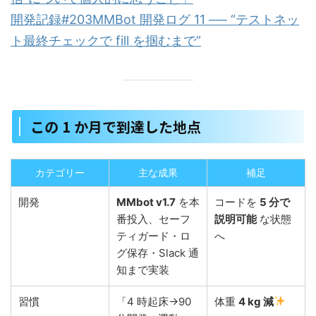
開発記録#203MMBot 開発ログ 11 ── “テストネッ
ト最終チェックで fill を掴むまで”
この 1 か月で到達した地点
カテゴリー
主な成果
補足
開発
MMbot v1.7
を本
コードを
5 分で
番投入、セーフ
説明可能
な状態
ティガード・ロ
へ
グ保存・Slack 通
知まで実装
習慣
「4 時起床→90
体重
4 kg 減