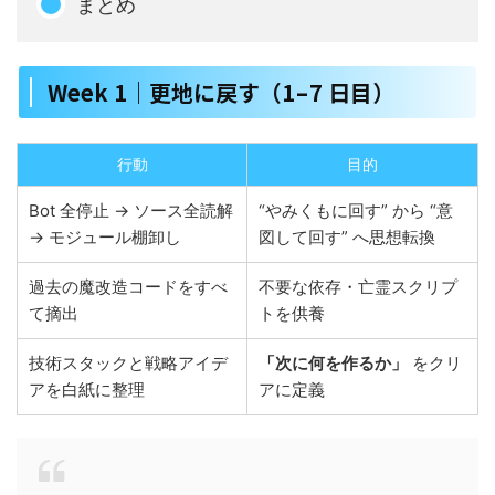
まとめ
Week 1｜更地に戻す（1 – 7 日目）
行動
目的
Bot 全停止 → ソース全読解
“やみくもに回す” から “意
→ モジュール棚卸し
図して回す” へ思想転換
過去の魔改造コードをすべ
不要な依存・亡霊スクリプ
て摘出
トを供養
技術スタックと戦略アイデ
「次に何を作るか」
をクリ
アを白紙に整理
アに定義