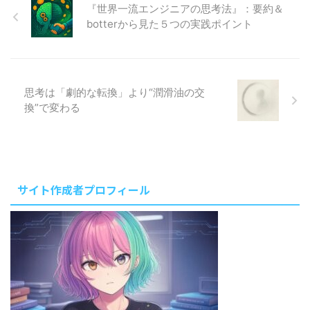
り、 ...
つつ、実市場に接続再開すること
『世界一流エンジニアの思考法』：要約＆
がメインタスク」みたいな感じで
botterから見た５つの実践ポイント
した。 5月後半から読み始めた本
やそれを基点に色々なことを調べ
ながら、クリプトブログの記事を
更新したり、実装のアイデアメモ
を残したり、はたまたトレード
思考は「劇的な転換」より“潤滑油の交
botの観測部を改良したり、DeFi
換”で変わる
系のアビトラbot開発に勤しんだ
り、と振り返ってみると色々やっ
ていたなぁというのが雑な感想で
す。 できることが増えたぶん、
考えるべき枝葉 ...
サイト作成者プロフィール