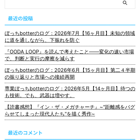
最近の投稿
ぼっちbotterのログ：2026年7月【16ヶ月目】未知の領域
に道を通しながら、下振れを防ぐ
『OODA LOOP』を読んで考えたこと――変化の速い市場
で、判断と実行の摩擦を減らす
ぼっちbotterのログ：2026年6月【15ヶ月目】第二４半期
の振り返りと市場への接続再開
専業ぼっちbotterのログ：2026年5月【14ヶ月目】待つの
も技術。でも、武器は増やす。
【読書感想】『イン・ザ・メガチャーチ』~"距離感をバグ
らせてしまった現代人たち"を描く秀作~
最近のコメント