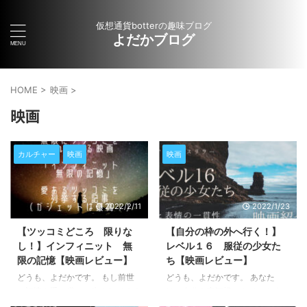
仮想通貨botterの趣味ブログ
よだかブログ
HOME
>
映画
>
映画
カルチャー
映画
映画
2022/2/11
2022/1/23
【ツッコミどころ 限りな
【自分の枠の外へ行く！】
し！】インフィニット 無
レベル１６ 服従の少女た
限の記憶【映画レビュー】
ち【映画レビュー】
どうも、よだかです。 もし前世
どうも、よだかです。 あなた
の記憶を受け継いで生まれてくる
は、自分を客観視できています
のだとしたら、あなたはどんな生
か？ 自分の枠の外に出るって、