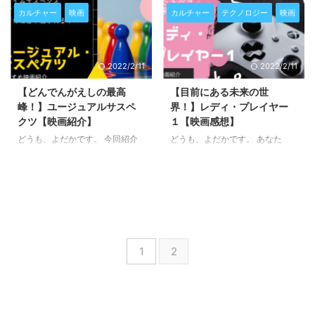
活を送りますか？ 前世だけでな
なかなか難しいですよね。 最近
カルチャー
映画
カルチャー
テクノロジー
映画
く、その前もそのまた前も、限り
見た映画から、そのことを考えさ
なく続く記憶の連鎖を持っている
せられました。 SFスリラー映画
としたら、、、。 今回紹介する
「レベル１６ 服従の少女たち」
2022/2/11
2022/2/11
映画「インフィニット 無限の記
の感想をまとめていきます。
憶」は、前世の記憶を受け継ぐ
【どんでんがえしの最高
【目前にある未来の世
人々の物語。 、、、のはずなの
峰！】ユージュアルサスペ
界！】レディ・プレイヤー
ですが、ツッコミどころが多すぎ
クツ【映画紹介】
１【映画感想】
て、全然映画の世界観に没入でき
ませんでした。 この映画は、絶
どうも、よだかです。 今回紹介
どうも、よだかです。 あなた
えず突っ込みまくる映画だと割り
する映画は「ユージュアル・サス
は、未来の世界をどれだけ具体的
切って楽しむ方が良いです。 シ
ペクツ」。 クライム・サスペン
に思い描いていますか？ テクノ
リアス展開もあるにはあるのです
ス系の最高峰としてよく名前があ
ロジーの進歩が加速する現代、未
が、それ以上にツッコミが止まら
がる作品ですね。 数年前に観た
来世界の姿を描く映画「レディ・
な ...
のですが、ラストシーンの印象が
プレイヤー１」！ 2018年公開。
強すぎて、先日改めて観た時も同
監督はスティーブン・スピルバー
じように衝撃を受けました。 ラ
グ。 かなり面白い作品だったの
1
2
ストシーンでのどんでん返しもさ
で、感想をまとめていきます。
ることながら、劇中での仕掛けも
緻密で面白い！ 早速紹介してい
きます！