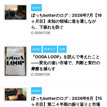
botter
ぼっちbotterのログ：2026年7月【16
ヶ月目】未知の領域に道を通しなが
ら、下振れを防ぐ
2026/7/28
botter
思考ログ
読書
『OODA LOOP』を読んで考えたこと
――変化の速い市場で、判断と実行の
摩擦を減らす
2026/7/25
botter
ぼっちbotterのログ：2026年6月【15
ヶ月目】第二４半期の振り返りと市場