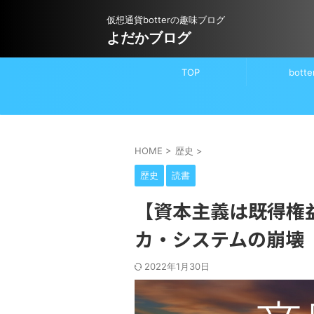
仮想通貨botterの趣味ブログ
よだかブログ
TOP
botte
HOME
>
歴史
>
歴史
読書
【資本主義は既得権
カ・システムの崩壊
2022年1月30日