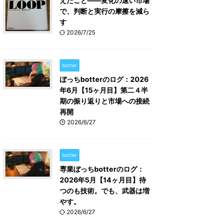
えたこと――変化の速い市場
で、判断と実行の摩擦を減ら
す
2026/7/25
botter
ぼっちbotterのログ：2026
年6月【15ヶ月目】第二４半
期の振り返りと市場への接続
再開
2026/6/27
botter
専業ぼっちbotterのログ：
2026年5月【14ヶ月目】待
つのも技術。でも、武器は増
やす。
2026/6/27