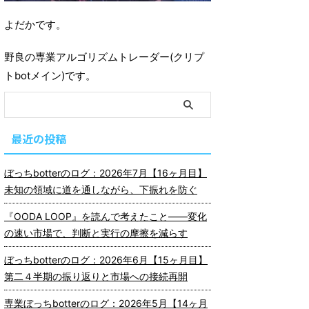
よだかです。
野良の専業アルゴリズムトレーダー(クリプ
トbotメイン)です。
最近の投稿
ぼっちbotterのログ：2026年7月【16ヶ月目】
未知の領域に道を通しながら、下振れを防ぐ
『OODA LOOP』を読んで考えたこと――変化
の速い市場で、判断と実行の摩擦を減らす
ぼっちbotterのログ：2026年6月【15ヶ月目】
第二４半期の振り返りと市場への接続再開
専業ぼっちbotterのログ：2026年5月【14ヶ月