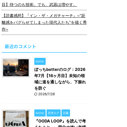
目】待つのも技術。でも、武器は増やす。
【読書感想】『イン・ザ・メガチャーチ』~"距
離感をバグらせてしまった現代人たち"を描く秀
作~
最近のコメント
botter
ぼっちbotterのログ：2026
年7月【16ヶ月目】未知の領
域に道を通しながら、下振れ
を防ぐ
2026/7/28
botter
思考ログ
読書
『OODA LOOP』を読んで考