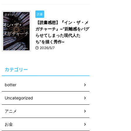
読書
【読書感想】『イン・ザ・メ
ガチャーチ』~"距離感をバグ
らせてしまった現代人た
ち"を描く秀作~
2026/5/7
カテゴリー
botter
Uncategorized
アニメ
お金