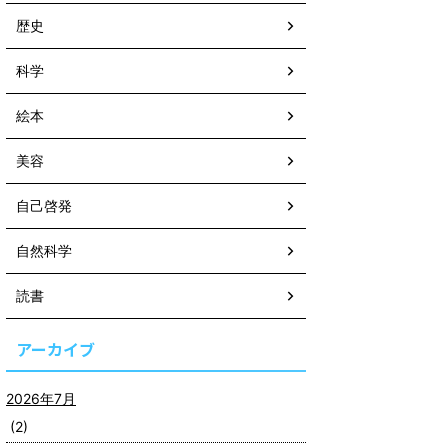
歴史
科学
絵本
美容
自己啓発
自然科学
読書
アーカイブ
2026年7月
(2)