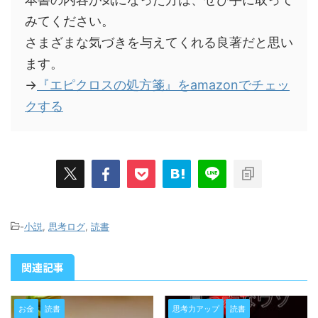
みてください。
さまざまな気づきを与えてくれる良著だと思い
ます。
→
『エピクロスの処方箋』をamazonでチェッ
クする
-
小説
,
思考ログ
,
読書
関連記事
お金
読書
思考力アップ
読書