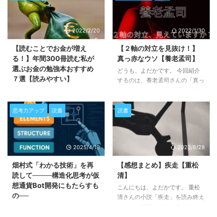
2022/2/20
2022/1/30
【読むことでお金が増え
【２軸の対立を見抜け！】
る！】年間300冊読む私が
真っ赤なウソ【養老孟司】
選ぶお金の勉強本おすすめ
どうも、よだかです。 今回紹介
７選【読みやすい】
するのは、養老孟司さんの「真っ
赤なウソ」です。 養老孟司10冊
お金持ちになりたい、、、 今よ
読破企画の6冊目！ 本書の発刊は
り豊かな生活がしたい、、、 大
2004年。 「バカの壁」が発刊さ
きな声では言えないけれど、誰し
思考力アップ
読書
読書
れた翌年です。 宗教、科学、マ
もが思ったことがあるはずです。
スメディア、死ぬことと生きるこ
残念ながら、お金についてオープ
と、人の欲望。 様々な切り口か
ンに話をするのはなんだか遠慮し
2025/4/19
2023/8/28
ら「物事は変わり続ける」ことを
てしまうというのが、現代の日本
伝えてくれる本書。 ２軸の対立
の風潮です。 多少その雰囲気が
畑村式「わかる技術」を再
【感想まとめ】疾走【重松
を見出し、世の中のウソを指摘し
やわらいできているとはいえ、ま
読して────構造化思考が仮
清】
ていく痛快さがあります。 「ウ
だまだ完全に払拭されるまでは時
想通貨Bot開発にもたらすも
ソ」に覆われた世の中から「本
こんにちは、よだかです。 重松
間がかかりそうです。 お金にま
の──
当」のことを見つけ出すきっかけ
清さんの小説「疾走」を読み終え
つわる知識を増やしたくても、そ
を掴みに行きましょう！ それで
たので、感想をまとめていきま
もそも学校ではそんなこと教えて
はじめに 先日、畑村洋太郎氏の
は早速内容と感想をまとめていき
す。 これは、1人の少年の人生を
もらっていません。 大人になっ