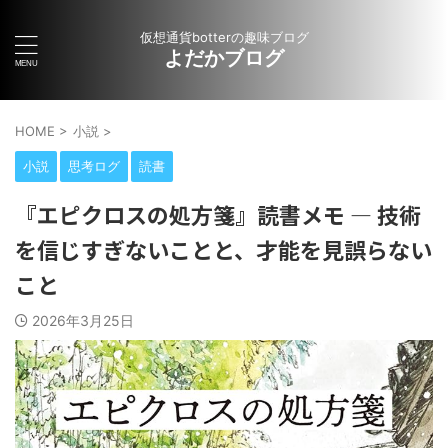
仮想通貨botterの趣味ブログ
よだかブログ
HOME
>
小説
>
小説
思考ログ
読書
『エピクロスの処方箋』読書メモ ― 技術
を信じすぎないことと、才能を見誤らない
こと
2026年3月25日