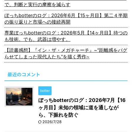
で、判断と実行の摩擦を減らす
ぼっちbotterのログ：2026年6月【15ヶ月目】第二４半期
の振り返りと市場への接続再開
専業ぼっちbotterのログ：2026年5月【14ヶ月目】待つの
も技術。でも、武器は増やす。
【読書感想】『イン・ザ・メガチャーチ』~"距離感をバグ
らせてしまった現代人たち"を描く秀作~
最近のコメント
botter
ぼっちbotterのログ：2026年7月【16
ヶ月目】未知の領域に道を通しなが
ら、下振れを防ぐ
2026/7/28