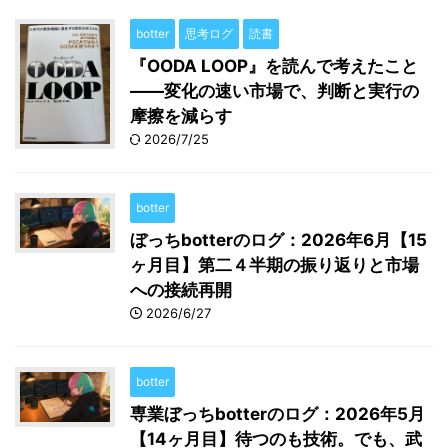
botter
思考ログ
読書
『OODA LOOP』を読んで考えたこと
――変化の速い市場で、判断と実行の
摩擦を減らす
2026/7/25
botter
ぼっちbotterのログ：2026年6月【15
ヶ月目】第二４半期の振り返りと市場
への接続再開
2026/6/27
botter
専業ぼっちbotterのログ：2026年5月
【14ヶ月目】待つのも技術。でも、武