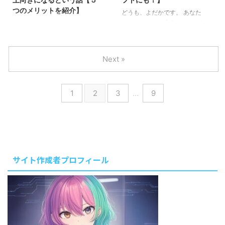
に意識の転換ができるといいうこ
も、、、。 仕事で溜まった疲れ
つのメリットを紹介】
と。 ”癒し”の効果を持つ持つ緑色
を癒すはずの睡眠も、それでは意
どうも、よだかです。 あなた
のものを部屋に配置しておくだけ
味がありません。 そこで、そん
は、コーヒーに合うちょっとした
どうも、よだかです。 あなた
で、心のリラックス効果がありま
なあなたの力強い味方になってく
お菓子、おすすめ品はあります
は、行きつけの美容院はあります
すよ！ おすすめは、観葉植物を
れるのが、今回紹介する「あずき
か？ 私は無類のコーヒー好きな
か？ 普段は、かんたんカットの
置くこと！ 中でもおすすめなの
のチカラ」です。 目と肩の凝り
ので、コーヒーに合うお菓子を探
お店で手軽に済ませるのも良いで
Next »
が「パキラ」です。 本記事 ...
をほぐし,安眠にも導いてくれる
すのも大好き！ 【コーヒー好き
すが、たまにはちょっと贅沢して
便利アイテム ...
必見！】コーヒーミルを使ってみ
美容院でカットしてもらうと、そ
よう！【手挽きの魅力】 そんな
の素敵さに気づきます。 自分に
1
2
3
…
9
私が、先日、素敵なお菓子を見つ
合った美容院を見つけると、良い
けてしまったので皆さんにシェア
ことがたくさんあります！ 髪型
します。 それは「the bean」の
って、自分の心に与える影響がこ
豆菓子！ よく喫茶店などで出て
んなにも大きなものなのだという
くる豆菓子の最高級バージョンだ
ことを実感しました。 今回は、
と思ってください。 値段はそれ
私が美容院に2年ほど通っている
なりにしますが、充分満足のいく
経験から、これは良いなと思って
サイト作成者プロフィール
買い物でした。 割引クーポンが
いることなどをまとめました。
ついていたので、1000円 ...
美容院に行くことを迷っている方
や、通うことによるメリットを知
り ...