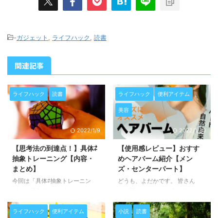
-
ガジェット
,
ライフハック
,
読書
関連記事
ライフハック
読書
ライフハック
便利アイテム
美容
2022/1/9
2022/1/30
【思考法の到達点！】具体⇄
【使用感レビュー】おすす
抽象トレーニング【内容・
めヘアバーム紹介【メン
まとめ】
ズ・センターパート】
今回は「具体⇄抽象トレーニン
どうも、よだかです。 皆さん
グ」の紹介です。 ビジネス・コ
は、髪のセット、どうしてます
ミュニケーション・読書など思考
か？ 今回紹介するのは、ヘアバ
を必要とするあらゆる場面で使え
ーム。 ヘアスタイリング剤の一
ライフハック
便利アイテム
小説
読書