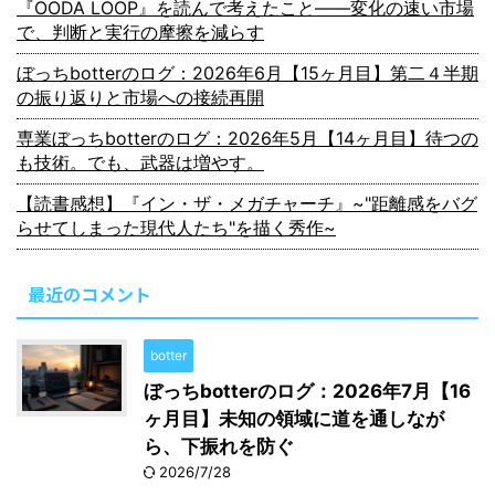
『OODA LOOP』を読んで考えたこと――変化の速い市場
で、判断と実行の摩擦を減らす
ぼっちbotterのログ：2026年6月【15ヶ月目】第二４半期
の振り返りと市場への接続再開
専業ぼっちbotterのログ：2026年5月【14ヶ月目】待つの
も技術。でも、武器は増やす。
【読書感想】『イン・ザ・メガチャーチ』~"距離感をバグ
らせてしまった現代人たち"を描く秀作~
最近のコメント
botter
ぼっちbotterのログ：2026年7月【16
ヶ月目】未知の領域に道を通しなが
ら、下振れを防ぐ
2026/7/28