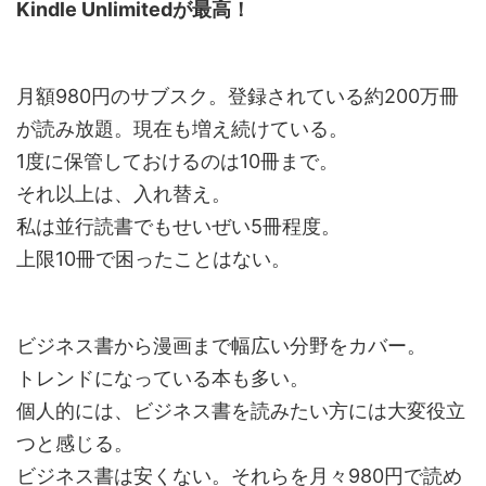
Kindle Unlimitedが最高！
月額980円
のサブスク。登録されている約200万冊
が読み放題。現在も増え続けている。
1度に保管しておけるのは
10冊
まで。
それ以上は、入れ替え。
私は並行読書でもせいぜい5冊程度。
上限10冊で困ったことはない。
ビジネス書から漫画まで
幅広い分野をカバー。
トレンドになっている本も多い。
個人的には、
ビジネス書を読みたい方
には大変役立
つと感じる。
ビジネス書は安くない
。それらを月々980円で読め