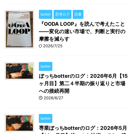
botter
思考ログ
読書
『OODA LOOP』を読んで考えたこと
――変化の速い市場で、判断と実行の
摩擦を減らす
2026/7/25
botter
ぼっちbotterのログ：2026年6月【15
ヶ月目】第二４半期の振り返りと市場
への接続再開
2026/6/27
botter
専業ぼっちbotterのログ：2026年5月