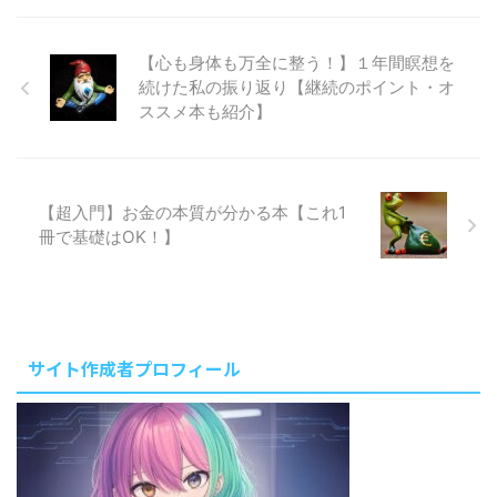
な包丁を持つことの良さと、管理
気を無くしていて、自分のことが
の際の注意点をまとめました。
嫌になる。理想の自分を描いてワ
【心も身体も万全に整う！】１年間瞑想を
私が ...
クワクしていたはずなのにちっと
続けた私の振り返り【継続のポイント・オ
も変化できないでがっかりする。
誰しもが一度は経験したことがあ
ススメ本も紹介】
るだろう。でも、落ち込むことは
ない。それは当然のことなのだ。
習慣化を取り入れるのが上手な人
は、取り入れるコツを知ってい
【超入門】お金の本質が分かる本【これ1
る。そのコツさえ活用できれば誰
冊で基礎はOK！】
でも今この瞬間から習慣化のメリ
ットを授かることができる。さら
に習慣化をさらに加速させたい ...
サイト作成者プロフィール