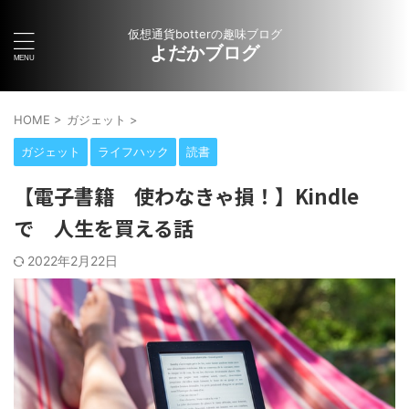
仮想通貨botterの趣味ブログ
よだかブログ
HOME
>
ガジェット
>
ガジェット
ライフハック
読書
【電子書籍 使わなきゃ損！】Kindle
で 人生を買える話
2022年2月22日