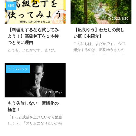
る内容。 「コスパのぶっ壊れて
種ですね。 私は、最近は髪を伸
料理
いる本」と題してシリーズを作る
ばすようになって、もっぱらヘア
のならば、この本は必ず入れるで
バーム一択です。 センターパー
2022/1/30
2022/1/30
あろう1冊です。
トで自然な毛流れが欲しいとき
に、よく使っています。 バーム
【料理をするなら試してみ
【凪良ゆう】わたしの美し
を使うと、ふんわりさせつつもほ
よう！】高級包丁を１本持
い庭【本紹介】
ろほろと髪が崩れてくるようなナ
つと良い理由
チュラルな仕上がりになります。
こんにちは、よだかです。 今回
美容師の方に相談しながら色々と
紹介するのは、凪良ゆうさんの
どうも、よだかです。 あなた
試した中で、自分に合っているな
「わたしの美しい庭」です。 最
は、日々の料理が好きですか？
と思ったものを２つ紹介します！
近読んだ本の中では、ぶっちぎり
以前、「自炊はコスパが良いか
購入の参考にしていただけたら幸
で良かった一冊！ 絵画世界のよ
ら」という理由で料理を習慣にし
ライフハック
いです。 参考：Amazonのリ ...
うな美しさと穏やかさをたたえる
ようという記事を書きました。
作品でした。 「流浪の月」を読
実は、私が自炊を続けられるの
んだ時とはまた違う穏やかな読後
は、ちょっとお高い包丁を使い始
2021/5/2
感があります。 疲れた心に優し
めてからなのです。 1年前、知り
く沁みてくる本書の魅力をまとめ
合いに勧められて包丁専門店に連
もう失敗しない 習慣化の
ていきます。
れて行ってもらい、そこで購入し
極意！
た包丁が素晴らしかった！ 元々
料理は好きでしたが、そこからさ
「もっと成績を上げたいから勉強
らに料理が楽しくなりました。
しよう」「スリムになりたいから
とはいえ、良いものはそれなりに
ダイエットしよう」はじめてはみ
管理の手間もかかるもの。 高級
たものの数日経つとすっかりやる