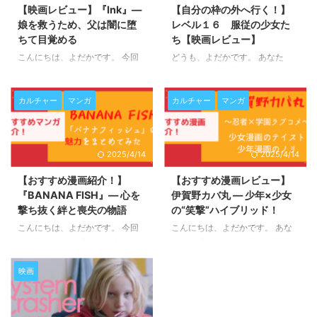
【映画レビュー】『Ink』—
【自分の枠の外へ行く！】
娘を救うため、父は闇に堕
レベル１６ 服従の少女た
ちて目覚める
ち【映画レビュー】
こんにちは、よだかです。 今回
どうも、よだかです。 あなた
は、知る人ぞ知る傑作インディー
は、自分を客観視できています
ズ映画『Ink（インク）』をご紹
か？ 自分の枠の外に出るって、
介します。 親子の絆をめぐるヒ
なかなか難しいですよね。 最近
カルチャー
マンガ
カルチャー
マンガ
ューマンドラマ。でもそこ
見た映画から、そのことを考えさ
に、“幻想”と“闇”のファンタジー
せられました。 SFスリラー映画
がスッと差し込まれてくる、不思
「レベル１６ 服従の少女たち」
2025/4/14
2025/4/14
議な空気の映画です。 初見では
の感想をまとめていきます。
「何が起きてるのか分からない」
【おすすめ漫画紹介！】
【おすすめ漫画レビュー】
状態になるかもしれません。けれ
『BANANA FISH』― 心を
伊賀野カバ丸 ― 少年×少女
ど、ラストに向かってすべてがひ
撃ち抜く絆と喪失の物語
の“笑撃”ハイブリッド！
とつに結びついていく構成は、非
常に緻密で美しい。 なので、ぜ
こんにちは、よだかです。 今回
こんにちは、よだかです。 あな
ひ最後まで観てから、この記事を
は、私が心から「これは読んでほ
たには「腹の底から笑える漫画」
読んでくださいね。
Amazon
しい」と思う作品をご紹介しま
ってありますか？ 日々の疲れも
Prime Videoで視聴可能！ ◆ こ
す。その名も『BANANA
吹き飛ぶような、そんな一冊に出
映画
んな人にお ...
FISH（バナナフィッシュ）』。
会えると、本当に心が軽くなりま
ニューヨークを舞台に、2人の青
すよね。 今回紹介するのは、笑
年の絆と陰謀、そして喪失が描か
いあり・アクションあり・ちょっ