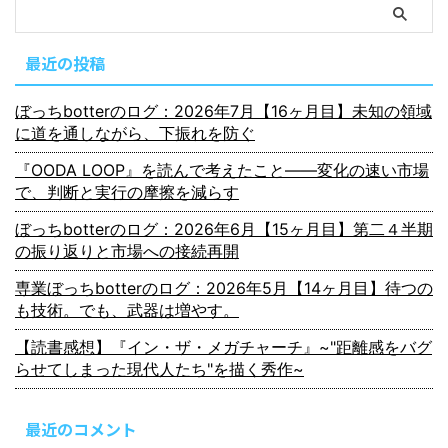
最近の投稿
ぼっちbotterのログ：2026年7月【16ヶ月目】未知の領域
に道を通しながら、下振れを防ぐ
『OODA LOOP』を読んで考えたこと――変化の速い市場
で、判断と実行の摩擦を減らす
ぼっちbotterのログ：2026年6月【15ヶ月目】第二４半期
の振り返りと市場への接続再開
専業ぼっちbotterのログ：2026年5月【14ヶ月目】待つの
も技術。でも、武器は増やす。
【読書感想】『イン・ザ・メガチャーチ』~"距離感をバグ
らせてしまった現代人たち"を描く秀作~
最近のコメント