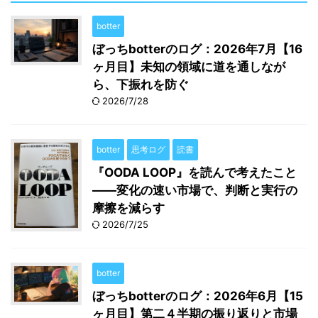
botter
ぼっちbotterのログ：2026年7月【16
ヶ月目】未知の領域に道を通しなが
ら、下振れを防ぐ
2026/7/28
botter
思考ログ
読書
『OODA LOOP』を読んで考えたこと
――変化の速い市場で、判断と実行の
摩擦を減らす
2026/7/25
botter
ぼっちbotterのログ：2026年6月【15
ヶ月目】第二４半期の振り返りと市場