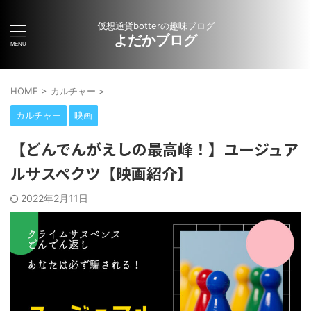
仮想通貨botterの趣味ブログ
よだかブログ
HOME
>
カルチャー
>
カルチャー
映画
【どんでんがえしの最高峰！】ユージュア
ルサスペクツ【映画紹介】
2022年2月11日