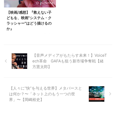
2026/1/14
れる本作は、何年経っても色褪せ
ぴりジーンとくる感動もある、ま
ない“感情の爆弾”のような漫画で
さに“ハイブリッド”なギャグ漫
【映画/感想】『救えない子
す。 小学生のときに祖父母の家
画。 その名も――**『伊賀野カ
どもを、映画"システム・ク
で出会ってから、何度も繰り返し
バ丸』（作：亜月裕）**です！
ラッシャー"はどう描けるの
読み返し、大人になって再会した
Amazonで『伊賀野カバ丸』
か』
ときには、迷わず全巻購入。漫画
を見る こんな人におすすめ！ お
は電子書籍派の私ですが、この作
腹がよじれるほど笑いたい！ 少
こんにちは。よだかです。最近
品は今もコミック(紙)で大切に保
女漫画テイストの絵柄×少年漫画
システム・クラッシャー という
管しています。
今すぐ読むな
のノリ、というギャップが気にな
ドイツの映画を観ました。 超ざ
らこちら
Amazonで ...
る 忍者×学園×ギャ ...
っくり言うと、この映画は、養護
【音声メディアがもたらす未来！】VoiceT
施設を転々とする9歳の女の子・
ech革命 GAFAも狙う新市場争奪戦【緒
ベニーと、彼女を取り巻く大人た
方憲太郎】
ちの関わりを描いた作品です。
ベニーは怒りの感情をうまく制御
できず、衝動的に暴力を振るって
しまうことがあります。家庭環境
にも問題を抱えており、なぜ彼女
【人々に”快”を与える世界】メタバースと
が施設で暮らしているのかは、映
は何か？〜「ネット上のもう一つの世
画の中で断片的に示されていきま
界」〜【岡嶋裕史】
す。 正直に言うと、観ていて何
度もモヤっとしました。主人公で
あるはずのベニーに、どうしても