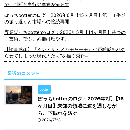
で、判断と実行の摩擦を減らす
ぼっちbotterのログ：2026年6月【15ヶ月目】第二４半期
の振り返りと市場への接続再開
専業ぼっちbotterのログ：2026年5月【14ヶ月目】待つの
も技術。でも、武器は増やす。
【読書感想】『イン・ザ・メガチャーチ』~"距離感をバグ
らせてしまった現代人たち"を描く秀作~
最近のコメント
botter
ぼっちbotterのログ：2026年7月【16
ヶ月目】未知の領域に道を通しなが
ら、下振れを防ぐ
2026/7/28