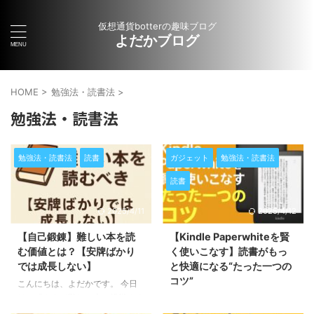
仮想通貨botterの趣味ブログ
よだかブログ
HOME
>
勉強法・読書法
>
勉強法・読書法
勉強法・読書法
読書
ガジェット
勉強法・読書法
読書
2025/4/11
2025/4/12
【自己鍛錬】難しい本を読
【Kindle Paperwhiteを賢
む価値とは？【安牌ばかり
く使いこなす】読書がもっ
では成長しない】
と快適になる“たった一つの
コツ”
こんにちは、よだかです。 今日
は、「あえて難しい本に挑戦する
こんにちは、よだかです。 あな
意味」について書いていきます。
たはKindle Paperwhite、使って