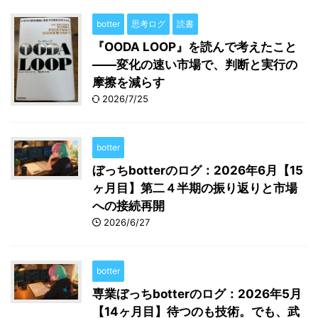
botter
思考ログ
読書
『OODA LOOP』を読んで考えたこと
――変化の速い市場で、判断と実行の
摩擦を減らす
2026/7/25
botter
ぼっちbotterのログ：2026年6月【15
ヶ月目】第二４半期の振り返りと市場
への接続再開
2026/6/27
botter
専業ぼっちbotterのログ：2026年5月
【14ヶ月目】待つのも技術。でも、武