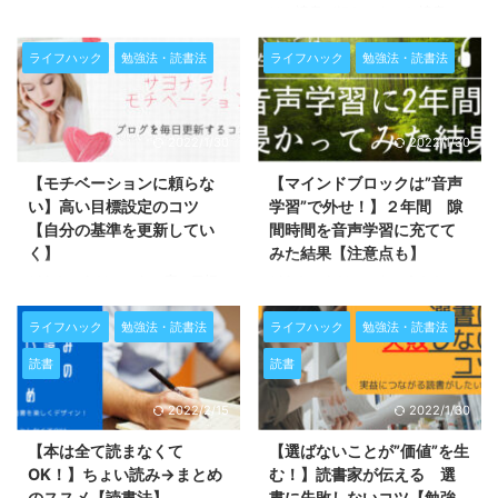
おすすめしたい本も紹介していま
スで丁寧にまとめていきます。
は、読書が好きですか？ 読書の
どうも、よだかです。 あなた
す。ぜひ、日々の学びや仕事に活
この記事を読んでほしい人 アフ
効用の一つに「著者の思考を学べ
は、「これは良い本だ！」と感じ
かしてみてください。 ◆ ...
ァメーションを習慣化したい 自
る」というものがあります。 こ
る本に出会ったことはあります
ライフハック
勉強法・読書法
ライフハック
勉強法・読書法
分の行動や思考を変えていきたい
れは、何度も同じ本を読むこと
か？ もしあれば、その本の内容
...
で、著者の思考を自分自身の取り
をどれだけ覚えているでしょう
込むことにつながります。 つま
か？ きっと、部分的にしか思い
2022/1/30
2022/1/30
り、コスパ良く他者の人生を経験
出せないはずです。 それもその
することができるということで
はず。人は忘れる生き物だからで
【モチベーションに頼らな
【マインドブロックは”音声
す。 そのための道のりをグッと
す。 これは良いなと思った本
い】高い目標設定のコツ
学習”で外せ！】２年間 隙
楽にしてくれるのが「同じ著者の
を、一度読んだだけで眠らせてお
【自分の基準を更新してい
間時間を音声学習に充てて
本を5冊並行読みする」こと！ 一
くのは勿体無い！ だからこそ、
く】
みた結果【注意点も】
見遠回りに見えるこの方法は、実
それを自覚して、素晴らしい学び
は近道なのです。 本記事では、
を授けてくれる本は、徹底的に思
どうも、よだかです。 高い目標
どうも、よだかです。 あなた
私の読書経験をもとに、5冊並行
考に刷り込んでしまいたいですよ
を設定しても、頑張りきれないこ
は、ラジオや音楽を聴くのは好き
読書のメリットとデメリットをま
ね。 今回は、私が1冊の本を学び
とってありませんか？ その原因
ですか？ また、１日の間にフリ
ライフハック
勉強法・読書法
ライフハック
勉強法・読書法
とめました。
尽くすために行っている”7周読
は、リアルなモデルがいないから
ーで”聴く”時間をどれだけ持って
読書
読書
み”の方法と効用をまとめまし
です。 闇雲に高い基準を設定し
いるでしょうか？ 日々忙しく
た。 ７ ...
ても、本心からできると思ってい
て、なかなか勉強時間が確保でき
2022/2/15
2022/1/30
ないと、なかなか達成できませ
ないという方に役立つのが音声学
ん。 大切なのは、その目標を達
習です。 ところが、使い方を間
【本は全て読まなくて
【選ばないことが”価値”を生
成している現実の人をお手本にす
違えると、時間の浪費になってし
OK！】ちょい読み→まとめ
む！】読書家が伝える 選
ることです。 本記事では、目標
まう事もあるのです。 音声学習
のススメ【読書法】
書に失敗しないコツ【勉強