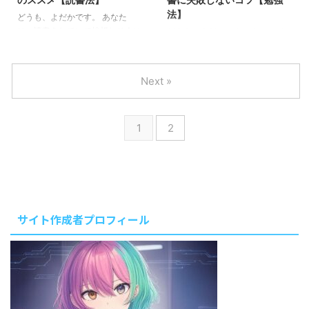
設定を大幅に引き上げて、ブログ
を意味あるものにするポイントは
法】
更新に取り組んでみた3週間分の
「マインドブロック外し」のため
どうも、よだかです。 あなた
振り返りをしていきます。
に使うこと！ ２年間、隙間時間
は、読書をしていて挫折しそうに
どうも、よだかです。 しっかり
に音声学習づけにしてみた私の経
なった経験はありませんか？ 勉
勉強したいけど、どんな基準で本
験から、メリット・デメリット・
強しよう！とやる気を出して、分
を選べば良いのか分からないこ
有効な活用方法をまとめました。
厚い本や難しめの本を買ってみた
と、ありませんか？ それって実
Next »
良いものの、いざ読み始めるとな
は、選ぶことよりも”選ばない”こ
かなか読み進められず積ん読状
との方が重要であることが理解で
態、、、。 それでも、一冊通し
きてないからだったりするので
1
2
てしっかりと読み進めたい本って
す。 選ぶのではなく”捨てる”こと
ありますよね。 そんな時は、ち
で、”今のあなたにとってのハズ
ょい読み→まとめを作るという方
レ本”を避けるコツをお伝えしま
法がオススメです！ 本記事では
す。 限られた時間を有効活用し
「ちょい読み→まとめ」のメリッ
て、今の自分にとって必要な学び
トとやり方を解説していきます。
を得たいのなら、寄り道している
やり方 25分間で読めるところま
暇はありません！ 本記事では、
サイト作成者プロフィール
で読んで、5分でまとめる。これ
実益を得るための選書に悩むあな
を繰り返す。 たったこれだけで
たの悩みを解決します。
...