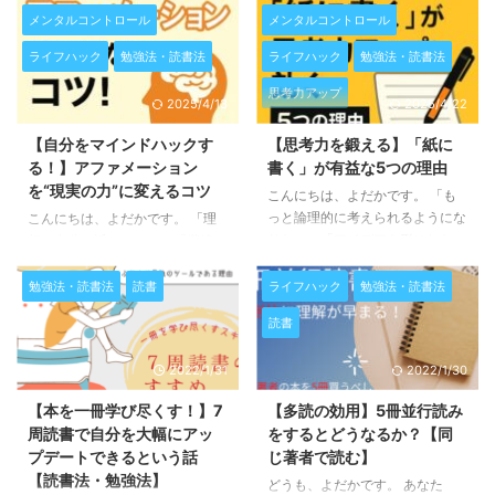
最近、リチャード・ドーキンスの
いますか？ 私はもう2年以上、こ
メンタルコントロール
メンタルコントロール
『利己的な遺伝子』を読破して、
の電子書籍リーダーにお世話にな
ライフハック
勉強法・読書法
ライフハック
勉強法・読書法
全13章のまとめ記事も完成させ
っています。薄くて軽くて、サブ
ました。あの本、ぶっちゃけ鈍器
スクにも対応。すぐに本が読める
思考力アップ
2025/4/13
2025/4/22
です。厚い、重い、難解。 それ
便利さは、まさに「人生を買う」
でも最後まで読み切ったことで、
感覚。 でも、Kindle Paperwhite
【自分をマインドハックす
【思考力を鍛える】「紙に
得られた学びは大きかった。今回
を**「本当に快適に使いこなす」
る！】アファメーション
書く」が有益な5つの理由
は、その読書体験を通して感じた
には、ちょっとしたコツ**がいる
を“現実の力”に変えるコツ
ことをまとめます。 この記事は
こんにちは、よだかです。 「も
んです。 それはズバリ、 “一度し
こんな方におすすめ 最近、本を
っと論理的に考えられるようにな
か読まない本”を読むこと。 これ
こんにちは、よだかです。 「理
読めていない 難しそうな本はつ
りたい」「アイデアを形にした
を意識するだけで、使い心地がガ
想の自分に近づきたい」「継続し
い避けてしまう 知的な刺激が欲
い」「学んだことを使える知識に
ラッと変わります。
この記事
たい習慣があるのに続かない」
しいけど、何を読めばいいか分か
したい」 そんな“思考力”への欲求
を読むとわかること Kindle Pape
「自分をもっと信じられるように
勉強法・読書法
読書
ライフハック
勉強法・読書法
らない 難しい本ってどんな本 ...
が高まっている今、誰でもすぐに
...
なりたい」 そんな方にこそ試し
読書
始められて、しかも本質的な変化
てほしいのが、“アファメーショ
を生む方法があります。 それが
ン”という心の言語トレーニング
2022/1/31
2022/1/30
──「紙に書く」こと。 今回は、
です。 私自身、実際に取り組ん
私自身が実践して実感した「紙に
できた中で、言葉の力が思考を変
【本を一冊学び尽くす！】7
【多読の効用】5冊並行読み
書くこと」が有益な思考トレーニ
え、行動を変え、人生に作用する
周読書で自分を大幅にアッ
をするとどうなるか？【同
ングである理由を、5つにまとめ
実感を得てきました。 この記事
プデートできるという話
じ著者で読む】
てご紹介します。
そして最後
では、アファメーションを効果的
【読書法・勉強法】
に、思考力を鍛えるために本当に
に使うためのコツを、実体験ベー
どうも、よだかです。 あなた