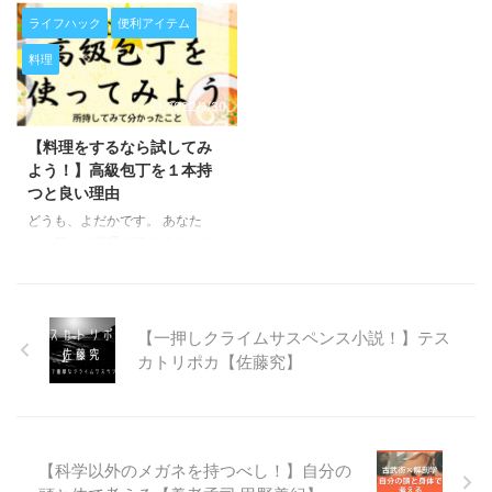
は、サラツヤ髪を保つ秘訣、知っ
言って、この方法はあなたにとて
は多いのではないだろうか。 本
人におすすめです 自分本位な行
ていますか？ 今回紹介するのは
ライフハック
便利アイテム
つもない成長をもたらします。 ...
記事では、仕事や勉強を通して集
動が“悪いこと”のように感じてし
「スカルプカッサ」 このアイテ
料理
中力を生み出し高める術を試し続
まう 「誰かの役に立たなけれ ...
ムを使うことで、サラツヤ髪がキ
けてきた私の棚卸しでもある。
ープできるだけでなく、抜け毛の
2022/1/30
参考になれば幸いだ。 どんなこ
予防にもなるのです！ かなりは
とが分かるのか？ 集中力を生み
っきりと効果が実感できたので、
【料理をするなら試してみ
出すテクニック集中に役立つ便利
ぜひ使ってみてください！ 半年
よう！】高級包丁を１本持
グッズ集中力を維持する環境 環
間ほど使ってみた感想などをまと
つと良い理由
境 視界に入るものを減らす 目に
めてきます。
見えるものは徹底的に減らす。
どうも、よだかです。 あなた
視界の端にちらりと見えるもので
は、日々の料理が好きですか？
あってもそれが僅かな刺激となっ
以前、「自炊はコスパが良いか
てしまう。人の視野は自分で思 ...
ら」という理由で料理を習慣にし
ようという記事を書きました。
実は、私が自炊を続けられるの
【一押しクライムサスペンス小説！】テス
は、ちょっとお高い包丁を使い始
カトリポカ【佐藤究】
めてからなのです。 1年前、知り
合いに勧められて包丁専門店に連
れて行ってもらい、そこで購入し
た包丁が素晴らしかった！ 元々
料理は好きでしたが、そこからさ
【科学以外のメガネを持つべし！】自分の
らに料理が楽しくなりました。