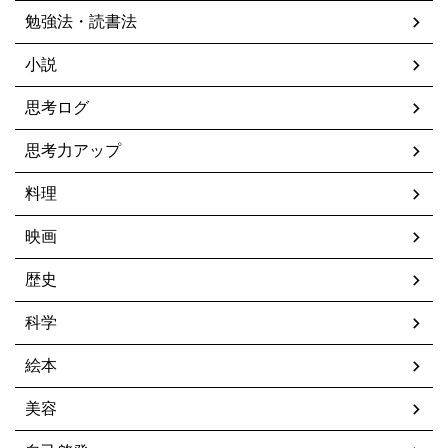
勉強法・読書法
小説
思考ログ
思考力アップ
料理
映画
歴史
科学
絵本
美容