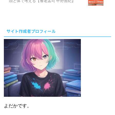
頭と体で考える【養老孟司 甲野善紀】
とはいえ、良いものはそれなりに
管理の手間もかかるもの。 高級
な包丁を持つことの良さと、管理
の際の注意点をまとめました。
私が ...
サイト作成者プロフィール
よだかです。