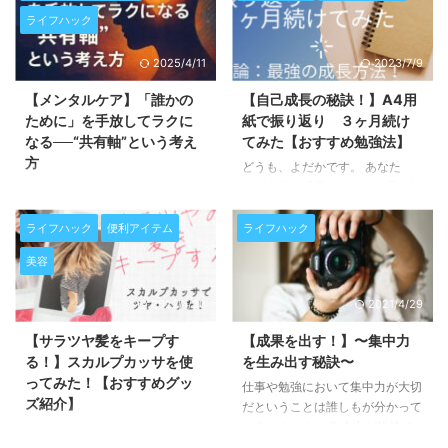
ライフハック
2025/4/11
2023/7/9
【メンタルケア】「誰かの
【自己成長の秘訣！】A4用
ために」を手放してラクに
紙で振り返り ３ヶ月続け
なる──“共有軸”という考え
てみた【おすすめ勉強法】
方
どうも、よだかです。 あなた
は、自分を成長させるのに最も効
こんにちは、よだかです。 今日
果の高い方法を知っていますか？
は、「人のためにならなきゃ」と
それは「1日の振り返り」をする
頑張りすぎてしまう人に向けてお
ライフハック
便利アイテム
ライフハック
こと。 毎日30分〜１時間かけて
話しします。 私自身、もともと
美容
A4サイズの紙に「今日できたこ
自分に強い興味関心を持つタイプ
と」や「失敗したことへの対策」
で、正直に言ってしまえば、他人
2022/1/30
2021/4/29
などを書いていくだけ。 単純す
への興味はそんなに強くない。
ぎる。そんなことは分かってい
そんな私が、「誰かの役に立たな
【サラツヤ髪をキープす
【成果を出す！】〜集中力
る。 きっとそう言われてしまう
きゃ」「貢献しなきゃ」と考え始
る！】スカルプカッサを使
を生み出す秘訣〜
でしょう。 けれども、そう思っ
めると、どんどんしんどくなって
ってみた！【おすすめグッ
たあなたは、これまできちんと振
仕事や勉強において集中力が大切
いってしまったんですよね。 で
ズ紹介】
り返りをしたことがありますか？
だということは誰しもが分かって
も、あるとき「共有軸」という考
きっと長い間続けてきた人はほと
いる。 しかし、集中力が維持で
え方に出会って、一気に心が軽く
どうも、よだかです。 あなた
んどいないはずです。 はっきり
きないという悩みを抱えている人
なりました。 この記事はこんな