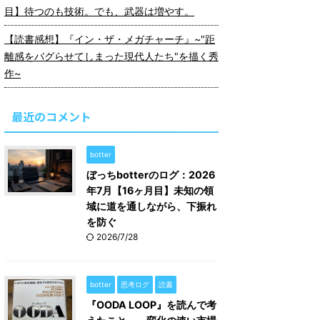
目】待つのも技術。でも、武器は増やす。
【読書感想】『イン・ザ・メガチャーチ』~"距
離感をバグらせてしまった現代人たち"を描く秀
作~
最近のコメント
botter
ぼっちbotterのログ：2026
年7月【16ヶ月目】未知の領
域に道を通しながら、下振れ
を防ぐ
2026/7/28
botter
思考ログ
読書
『OODA LOOP』を読んで考