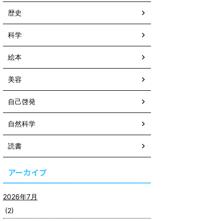
歴史
科学
絵本
美容
自己啓発
自然科学
読書
アーカイブ
2026年7月
(2)