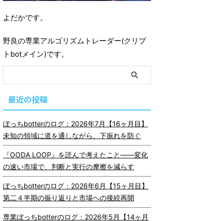
よだかです。
野良の専業アルゴリズムトレーダー(クリプ
トbotメイン)です。
最近の投稿
ぼっちbotterのログ：2026年7月【16ヶ月目】
未知の領域に道を通しながら、下振れを防ぐ
『OODA LOOP』を読んで考えたこと――変化
の速い市場で、判断と実行の摩擦を減らす
ぼっちbotterのログ：2026年6月【15ヶ月目】
第二４半期の振り返りと市場への接続再開
専業ぼっちbotterのログ：2026年5月【14ヶ月