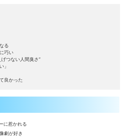
なる
に巧い
えげつない人間臭さ”
い」
えて良かった
ーに惹かれる
群像劇が好き