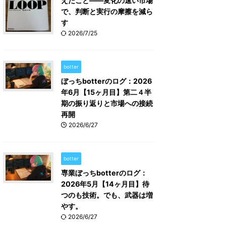
えたこと――変化の速い市場
で、判断と実行の摩擦を減ら
す
2026/7/25
botter
ぼっちbotterのログ：2026
年6月【15ヶ月目】第二４半
期の振り返りと市場への接続
再開
2026/6/27
botter
専業ぼっちbotterのログ：
2026年5月【14ヶ月目】待
つのも技術。でも、武器は増
やす。
2026/6/27