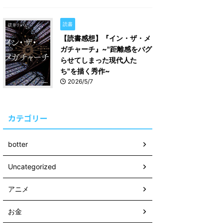
読書
【読書感想】『イン・ザ・メ
ガチャーチ』~"距離感をバグ
らせてしまった現代人た
ち"を描く秀作~
2026/5/7
カテゴリー
botter
Uncategorized
アニメ
お金